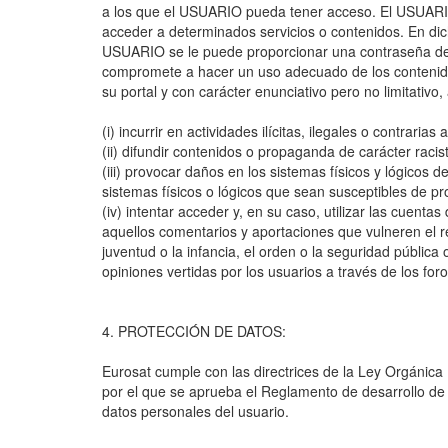
a los que el USUARIO pueda tener acceso. El USUARIO 
acceder a determinados servicios o contenidos. En dic
USUARIO se le puede proporcionar una contraseña de 
compromete a hacer un uso adecuado de los contenidos 
su portal y con carácter enunciativo pero no limitativo
(i) incurrir en actividades ilícitas, ilegales o contrarias
(ii) difundir contenidos o propaganda de carácter raci
(iii) provocar daños en los sistemas físicos y lógicos 
sistemas físicos o lógicos que sean susceptibles de 
(iv) intentar acceder y, en su caso, utilizar las cuent
aquellos comentarios y aportaciones que vulneren el re
juventud o la infancia, el orden o la seguridad públic
opiniones vertidas por los usuarios a través de los for
4. PROTECCIÓN DE DATOS:
Eurosat cumple con las directrices de la Ley Orgánic
por el que se aprueba el Reglamento de desarrollo de
datos personales del usuario.