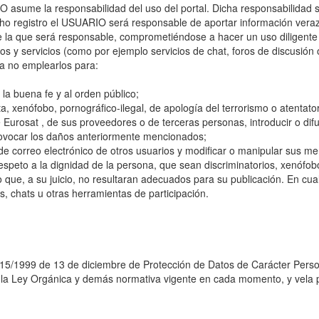
asume la responsabilidad del uso del portal. Dicha responsabilidad se
ho registro el USUARIO será responsable de aportar información veraz 
la que será responsable, comprometiéndose a hacer un uso diligente 
y servicios (como por ejemplo servicios de chat, foros de discusión o
, a no emplearlos para:
 a la buena fe y al orden público;
sta, xenófobo, pornográfico-ilegal, de apología del terrorismo o atenta
de Eurosat , de sus proveedores o de terceras personas, introducir o difu
provocar los daños anteriormente mencionados;
as de correo electrónico de otros usuarios y modificar o manipular sus m
speto a la dignidad de la persona, que sean discriminatorios, xenófobo
a o que, a su juicio, no resultaran adecuados para su publicación. En cu
os, chats u otras herramientas de participación.
a 15/1999 de 13 de diciembre de Protección de Datos de Carácter Pers
 la Ley Orgánica y demás normativa vigente en cada momento, y vela po